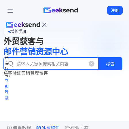
注册
增长手册
首
外贸获客与
页
立
WhatsApp
邮件营销资源中心
New
产
企业号
即
已
品
有
搜索
注
产
功
账
品
获客
验证
营销
管理
留存
能
册
号？
资
价
立
源
格
即
中
登
录
心
使用教程
外贸资讯
行业方案