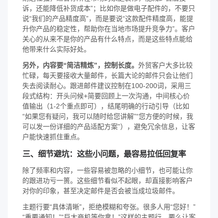
诉，还能降低补货成本”；比如你是做电子配件的，不要只
说“我们的产品精度高”，而是要说“这款配件精度高，能提
升你产品的稳定性，帮助你在当地市场提升竞争力”。客户
关心的从来不是你的产品有什么特点，而是这些特点能给
他带来什么实际好处。
另外，内容要“简洁精炼”，控制长度。
外贸客户大多比较
忙碌，每天要接收大量邮件，长篇大论的邮件只会让他们
失去阅读耐心。跟进邮件建议控制在100-200词，采用三
段式结构：开头问候+简要回顾上一次沟通，中间核心价
值输出（1-2个重点即可），结尾明确的行动引导（比如
“如果您有疑问，我可以随时给您讲解”“您方便的时候，我
可以发一份详细的产品适配方案”），避免冗余信息，让客
户能快速抓住重点。
三、细节避坑：这些小问题，最容易拉低回复率
除了频率和内容，一些容易被忽略的小细节，也可能让你
的跟进功亏一篑。这些细节看似不起眼，却直接影响客户
对你的印象，甚至决定邮件是否会被当成垃圾邮件。
主题行要“具体清晰”，拒绝模糊和夸张。很多人用“您好！”
“重要通知！”“巨大商机等你拿！”这样的主题行，要么让客