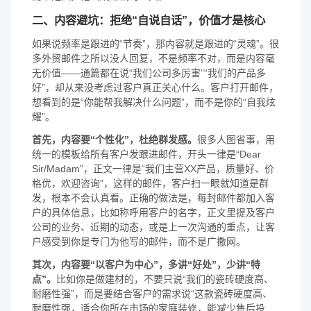
二、内容避坑：拒绝“自说自话”，价值才是核心
如果说频率是跟进的“节奏”，那内容就是跟进的“灵魂”。很
多外贸邮件之所以没人回复，不是频率不对，而是内容毫
无价值——通篇都在说“我们公司多厉害”“我们的产品多
好”，却从来没考虑过客户真正关心什么。客户打开邮件，
想看到的是“你能帮我解决什么问题”，而不是你的“自我炫
耀”。
首先，内容要“个性化”，杜绝群发感。
很多人图省事，用
统一的模板给所有客户发跟进邮件，开头一律是“Dear
Sir/Madam”，正文一律是“我们主营XX产品，质量好、价
格优，欢迎咨询”，这样的邮件，客户扫一眼就知道是群
发，根本不会认真看。正确的做法是，每封邮件都加入客
户的具体信息，比如称呼用客户的名字，正文里提及客户
公司的业务、近期的动态，或是上一次沟通的重点，让客
户感受到你是专门为他写的邮件，而不是广撒网。
其次，内容要“以客户为中心”，多讲“好处”，少讲“特
点”。
比如你是做建材的，不要只说“我们的瓷砖硬度高、
耐磨性强”，而是要结合客户的需求说“这款瓷砖硬度高、
耐磨性强，适合你所在市场的家庭装修，能减少售后投