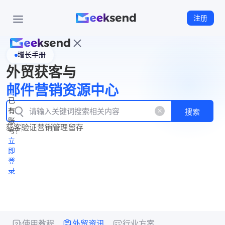
注册
增长手册
首
外贸获客与
页
立
WhatsApp
邮件营销资源中心
New
产
企业号
即
已
品
有
搜索
注
产
功
账
品
获客
验证
营销
管理
留存
能
册
号？
资
价
立
源
格
即
中
登
录
心
使用教程
外贸资讯
行业方案