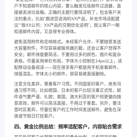
户不知道邮件的核心内容，要么触发垃圾邮件过滤器，直
接被丢进垃圾箱。正确的主题行要简洁明了，包含客户关
注的重点，比如“跟进您咨询的XX产品，补充市场适配建
议”“致XX公司：XX产品的交期优化说明”，既让客户一眼
知道邮件内容，又显得专业得体。
避免滥用附件和花哨格式。未经客户允许，不要随意发送
大容量附件，不仅容易被服务器拦截，还会让客户觉得不
安全；邮件排版要简洁，不要用过多的颜色、图片和复杂
表格，尽量采用单栏布局，字体大小控制在14px以上，适
配移动设备阅读——现在很多客户都是用手机查看邮件，
排版混乱、字体太小的邮件，很容易被直接删除。
注意文化差异，尊重客户习惯。不同国家的客户，商务沟
通习惯不同，比如德国、日本的客户比较注重正式性，邮
件语气要严谨、礼貌；美国、澳大利亚的客户则更偏向随
意高效，邮件可以简洁直接，不用过于客套。另外，要注
意时区差异，尽量在客户的工作时间发送邮件，避免在深
夜或节假日打扰客户。
四、黄金比例总结：频率适配客户，内容贴合需求
其实外贸客户长期跟进邮件的黄金比例，没有固定的数