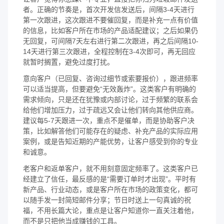
者。正确的节奏是，首次开发信发送后，间隔3-4天进行
第一次跟进，这次跟进不要催回复，而是补充一点有价值
的信息，比如客户所在市场的产品适配建议；之后如果仍
无回复，可间隔7天左右进行第二次跟进，再之后间隔10-
14天进行第三次跟进，全程控制在3-4次即可，再无回应
就暂时搁置，避免过度打扰。
意向客户（已回复、咨询过细节或索要报价），跟进频率
可以适当提高，但要避免“无效轰炸”。这类客户有明确的
需求倾向，只是还在犹豫或内部讨论，过于频繁的联系会
给他们增加压力，过于疏远又会让他们转向其他供应商。
建议每5-7天跟进一次，重点不是催单，而是协助客户决
策，比如解答他们可能存在的疑虑、补充产品的实际应用
案例，或是告知近期的产能优势，让客户感受到你的专业
和诚意。
老客户和返单客户，就不用刻意固定频率了。这类客户已
经建立了信任，最反感的是“需要订单时才出现”。平时有
新产品、行业动态，或是客户所在市场的政策变化，都可
以随手发一封简短邮件分享；节日时送上一句真诚的祝
福，不用长篇大论，重点是让客户知道你一直关注着他，
而不是只把他当成赚钱的工具。