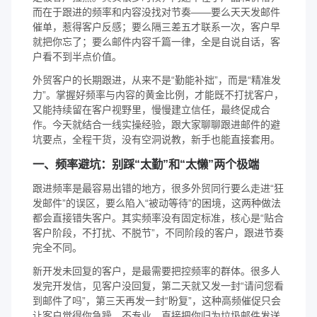
而在于跟进的频率和内容没找对节奏——要么天天发邮件
催单，惹得客户反感；要么隔三差五才联系一次，客户早
就把你忘了；要么邮件内容千篇一律，全是自说自话，客
户看不到半点价值。
外贸客户的长期跟进，从来不是“勤能补拙”，而是“精准发
力”。掌握好频率与内容的黄金比例，才能既不打扰客户，
又能持续留在客户视野里，慢慢建立信任，最终促成合
作。今天就结合一线实操经验，跟大家聊聊跟进邮件的避
坑要点，全程干货，没有空洞说教，新手也能直接套用。
一、频率避坑：别踩“太勤”和“太懒”两个极端
跟进频率是最容易出错的地方，很多外贸同行要么走进“狂
发邮件”的误区，要么陷入“被动等待”的困境，这两种做法
都会直接错失客户。其实频率没有固定标准，核心是“贴合
客户阶段，不打扰、不脱节”，不同阶段的客户，跟进节奏
完全不同。
新开发未回复的客户，是最需要把控频率的群体。很多人
发完开发信，见客户没回复，第二天就又发一封“请问您看
到邮件了吗”，第三天再发一封“盼复”，这种高频催促只会
让客户觉得你急躁、不专业，直接把你归为垃圾邮件发送