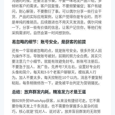
沟通的时候，还要注意节奏，不要一味地发产品介绍，多
倾听客户的需求。客户回复慢，不要频繁催促；客户有疑
问，耐心解答，不要敷衍了事。可以偶尔分享一些行业干
货、产品的实际应用案例，让客户觉得你是专业的，而不
是单纯的推销员。后续跟进也不用天天发消息，偶尔问候
一下，分享一些有价值的信息，让客户记住你，等他们有
采购需求时，自然会第一时间想到你。
易忽略的细节：账号安全，是获客的前提
还有一个容易被忽略的点，就是账号安全。很多外贸人因
为操作不当，导致账号被封，前期的努力全白费。其实只
要注意几个小细节，就能有效避免封号。新账号注册后，
不要急于加人、发广告，先养号7天左右，设置好专业的
头像和简介，每天和3-5个老客户聊聊天，模拟真人行
为。加人不要太多，每天控制在10个以内，消息不要复制
粘贴，每条稍微修改一下，避免被平台判定为营销骚扰。
总结：放弃群发内耗，精准发力才是王道
做B2B外贸WhatsApp获客，从来没有捷径可走。它不需
要你每天发上千条消息，也不需要你掌握多么复杂的技
巧，核心就是“找对人、说对话”。放弃盲目群发的无效努