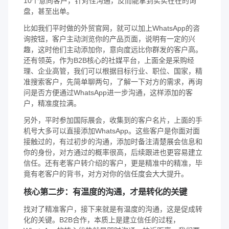
10个意向客户，针对性沟通，反而能拿到实实在在的询
盘，甚至出单。
比如我们平时做的外贸官网，就可以加上WhatsApp的咨
询按钮，客户主动浏览你的产品页面，说明有一定的兴
趣，这时他们主动添加你，意向度远比你群发的客户高。
还有领英，作为B2B核心的社媒平台，上面全是采购经
理、企业高管，我们可以根据目标行业、职位、国家，精
准搜索客户，先简单聊两句，了解一下对方的需求，再询
问是否方便通过WhatsApp进一步沟通，这样添加的客
户，精准度拉满。
另外，平时参加国际展会，收集到的客户名片，上面的手
机号大多可以直接添加WhatsApp。这些客户是你面对面
接触过的，有过初步的沟通，添加时备注清楚展会信息和
你的身份，对方通过的概率很高，后续跟进也更容易建立
信任。还有老客户转介绍的客户，更是精准中的精准，毕
竟有老客户的背书，对方对你的信任度会大大提升。
核心第二步：有温度的沟通，才是转化的关键
找对了精准客户，接下来就是有温度的沟通，这是促成转
化的关键。B2B合作，本质上是建立信任的过程，