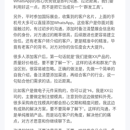
WhatsApp的核心优势就是即时沟通、拉近距离，我们要
利用好这一点，而不是把它当成另一个“群发工具”。
另外，平时参加国际展会，收集到的客户名片，上面的手
机号大多可以直接添加WhatsApp。这些客户是你面对面
接触过的，有过初步的沟通，添加时备注清楚展会信息和
你的身份，对方通过的概率很高，后续跟进也更容易建立
信任。还有老客户转介绍的客户，更是精准中的精准，毕
竟有老客户的背书，对方对你的信任度会大大提升。
很多人添加客户后，第一句话就是“我们是做XX产品的，
质量好价格低，要不要了解一下”，这样的话术和群发广告
没区别，很容易被忽略。正确的做法是，先做一个简单的
自我介绍，备注清楚添加渠道，再结合客户的行业，说一
句贴合他们需求的话，拉近距离。
比如客户是做电子元件采购的，你可以说“Hi，我是XX公
司的，主要做定制注塑模具，注意到你这边做塑料外壳，
很多采购商在找模具时都会担心交期和精度问题，我这边
有成熟的解决方案，要不要简单了解下”。这样的沟通，不
是单纯推销产品，而是站在客户的角度，解决他们的痛
点，对方才愿意和你继续聊下去。