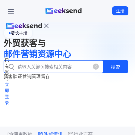
注册
增长手册
首
外贸获客与
页
立
WhatsApp
邮件营销资源中心
New
产
企业号
即
已
品
有
搜索
注
产
功
账
品
获客
验证
营销
管理
留存
能
册
号？
资
价
立
源
格
即
中
登
录
心
使用教程
外贸资讯
行业方案