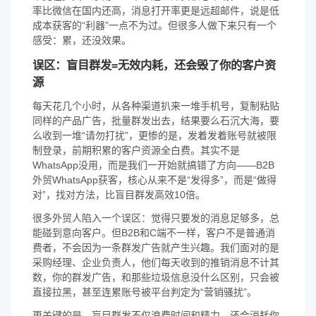
率比微信在国内还高，消息打开率更是远超邮件，说是低
成本获客的“利器”一点不为过。但很多人做下来只有一个
感受：累，还没效果。
误区：盲目群发=无效内耗，还会毁了你的客户资
源
每天花几个小时，从各种渠道扒来一堆手机号，复制粘贴
同样的产品广告，批量群发出去，结果要么石沉大海，要
么收到一堆“请勿打扰”，更惨的是，发着发着账号就被限
制登录，前期积累的客户资源全白费。其实不是
WhatsApp没用，而是我们一开始就搞错了方向——B2B
外贸WhatsApp获客，核心从来不是“发得多”，而是“做得
对”，找对方法，比盲目群发高效10倍。
很多外贸人陷入一个误区：觉得只要发的消息足够多，总
能碰到意向客户。但B2B和C端不一样，客户不是普通消
费者，不会因为一条群发广告就产生兴趣。我们面对的是
采购经理、企业负责人，他们每天收到的推销消息不计其
数，你的群发广告，和那些垃圾信息没什么区别，只会被
直接拉黑，甚至连累账号被平台判定为“营销骚扰”。
更关键的是，盲目群发不仅浪费时间和精力，还会消耗你