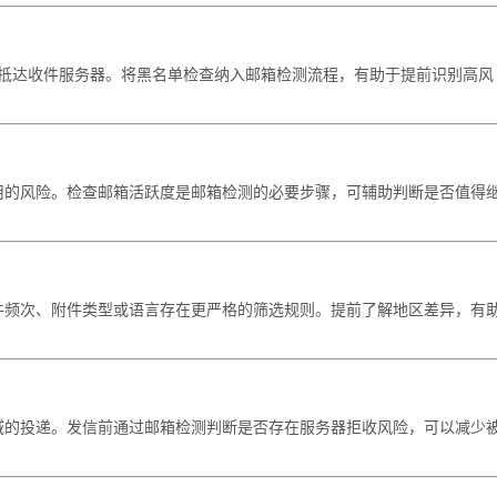
无法抵达收件服务器。将黑名单检查纳入邮箱检测流程，有助于提前识别高风
用的风险。检查邮箱活跃度是邮箱检测的必要步骤，可辅助判断是否值得
件频次、附件类型或语言存在更严格的筛选规则。提前了解地区差异，有
域的投递。发信前通过邮箱检测判断是否存在服务器拒收风险，可以减少