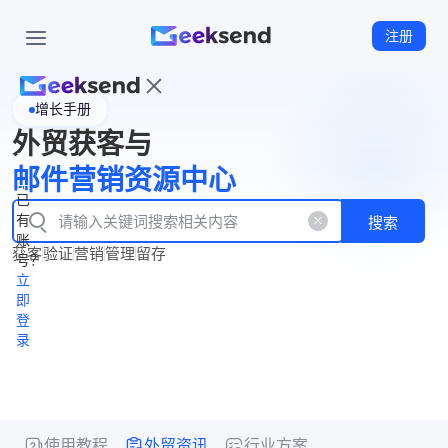
注册
增长手册
首
外贸获客与
页
立
WhatsApp
邮件营销资源中心
New
产
企业号
即
已
品
有
搜索
注
产
功
账
品
获客
验证
营销
管理
留存
能
册
号？
资
价
立
源
格
即
中
登
录
心
使用教程
外贸资讯
行业方案