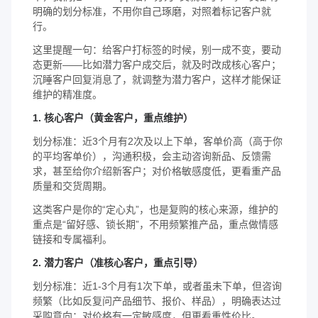
明确的划分标准，不用你自己琢磨，对照着标记客户就
行。
这里提醒一句：给客户打标签的时候，别一成不变，要动
态更新——比如潜力客户成交后，就及时改成核心客户；
沉睡客户回复消息了，就调整为潜力客户，这样才能保证
维护的精准度。
1. 核心客户（黄金客户，重点维护）
划分标准：近3个月有2次及以上下单，客单价高（高于你
的平均客单价），沟通积极，会主动咨询新品、反馈需
求，甚至给你介绍新客户；对价格敏感度低，更看重产品
质量和交货周期。
这类客户是你的“定心丸”，也是复购的核心来源，维护的
重点是“留好感、锁长期”，不用频繁推产品，重点做情感
链接和专属福利。
2. 潜力客户（准核心客户，重点引导）
划分标准：近1-3个月有1次下单，或者虽未下单，但咨询
频繁（比如反复问产品细节、报价、样品），明确表达过
采购意向；对价格有一定敏感度，但更看重性价比。