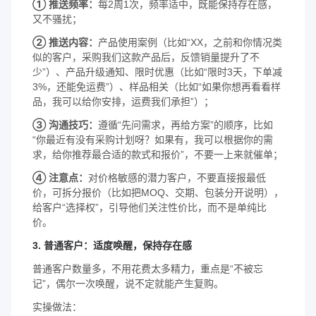
① 推送频率：
每2周1次，频率适中，既能保持存在感，
又不骚扰；
② 推送内容：
产品使用案例（比如“XX，之前和你情况类
似的客户，采购我们这款产品后，反馈销量提升了不
少”）、产品升级通知、限时优惠（比如“限时3天，下单减
3%，还能免运费”）、样品相关（比如“如果你想再看看样
品，我可以给你安排，运费我们承担”）；
③ 沟通技巧：
遵循“先问需求，再给方案”的顺序，比如
“你最近有没有采购计划呀？如果有，我可以根据你的需
求，给你推荐最合适的款式和报价”，不要一上来就催单；
④ 注意点：
对价格敏感的潜力客户，不要直接报最低
价，可拆分报价（比如把MOQ、交期、包装分开说明），
给客户“选择权”，引导他们关注性价比，而不是单纯比
价。
3. 普通客户：适度唤醒，保持存在感
普通客户数量多，不用花费太多精力，重点是“不被忘
记”，偶尔一次唤醒，说不定就能产生复购。
实操做法：