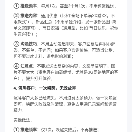
① 推送频率：
每月1次，甚至2个月1次，不用频繁推送；
② 推送内容：
通用优惠（比如“全场下单满XX减XX，不
限款式”）、新品汇总（不用单独介绍，发一张新品图+简
单文案即可）、节日祝福（通用型，比如“节日快乐，祝你
生意兴隆”）；
③ 沟通技巧：
不用主动发起聊天，客户回复后再耐心解
答，不催单、不追问；如果客户咨询价格，可适当让步，
但不要过度让利，避免影响利润；
④ 注意点：
不要发送太复杂的内容，文案简洁明了，图
片不要太大（避免客户加载缓慢，尤其是3G网络地区的客
户），提升打开体验。
4. 沉睡客户：一次唤醒，无效放弃
沉睡客户大多已经流失，不用浪费太多精力，做一次唤醒
即可，唤醒失败就及时清理，避免占用通讯录空间和运营
精力。
实操做法：
① 推送频率：
仅1次，唤醒失败后，不再推送；