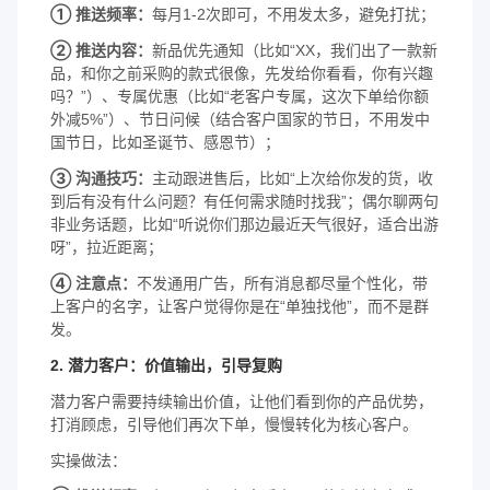
① 推送频率：
每月1-2次即可，不用发太多，避免打扰；
② 推送内容：
新品优先通知（比如“XX，我们出了一款新
品，和你之前采购的款式很像，先发给你看看，你有兴趣
吗？”）、专属优惠（比如“老客户专属，这次下单给你额
外减5%”）、节日问候（结合客户国家的节日，不用发中
国节日，比如圣诞节、感恩节）；
③ 沟通技巧：
主动跟进售后，比如“上次给你发的货，收
到后有没有什么问题？有任何需求随时找我”；偶尔聊两句
非业务话题，比如“听说你们那边最近天气很好，适合出游
呀”，拉近距离；
④ 注意点：
不发通用广告，所有消息都尽量个性化，带
上客户的名字，让客户觉得你是在“单独找他”，而不是群
发。
2. 潜力客户：价值输出，引导复购
潜力客户需要持续输出价值，让他们看到你的产品优势，
打消顾虑，引导他们再次下单，慢慢转化为核心客户。
实操做法：