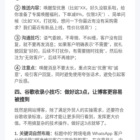
② 推送内容：
唤醒型优惠（比如“XX，好久没联系啦，给
你准备了专属唤醒福利，下单减8%，仅限3天”）、简单问
候（比如“XX，打扰啦，想问一下你最近有没有采购需
求？我们最近有新品上线，性价比很高”）；
③ 沟通技巧：
语气委婉，不卑微、不纠缠，客户没有回
复，就不要再发消息；如果客户明确表示“不需要”，就礼
貌回复“好的，后续不打扰你，有需要随时找我”，然后标
注为“无效客户”，后续不再维护；
④ 注意点：
唤醒消息不要太长，重点突出“优惠”和“诚
意”，吸引客户回复，同时避免使用夸张话术，避免引起客
户反感。
四、谷歌收录小技巧：做好这3点，让博客更容易
被搜到
既然是网站博客，除了满足外贸人的实操需求，还要符合
谷歌收录标准，这样才能让更多同行看到，发挥更大价
值。不用搞复杂的技术操作，做好这3点就够了。
1. 关键词自然布局：
标题中的“跨境电商 WhatsApp 客户
分层运营”“精准维护客户”“提升复购率”，在文章开头、中