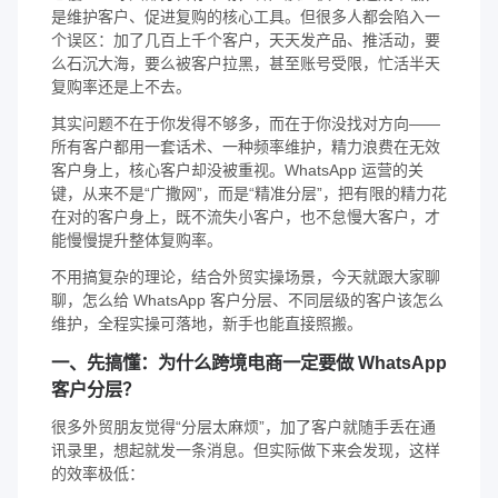
是维护客户、促进复购的核心工具。但很多人都会陷入一
个误区：加了几百上千个客户，天天发产品、推活动，要
么石沉大海，要么被客户拉黑，甚至账号受限，忙活半天
复购率还是上不去。
其实问题不在于你发得不够多，而在于你没找对方向——
所有客户都用一套话术、一种频率维护，精力浪费在无效
客户身上，核心客户却没被重视。WhatsApp 运营的关
键，从来不是“广撒网”，而是“精准分层”，把有限的精力花
在对的客户身上，既不流失小客户，也不怠慢大客户，才
能慢慢提升整体复购率。
不用搞复杂的理论，结合外贸实操场景，今天就跟大家聊
聊，怎么给 WhatsApp 客户分层、不同层级的客户该怎么
维护，全程实操可落地，新手也能直接照搬。
一、先搞懂：为什么跨境电商一定要做 WhatsApp
客户分层？
很多外贸朋友觉得“分层太麻烦”，加了客户就随手丢在通
讯录里，想起就发一条消息。但实际做下来会发现，这样
的效率极低：