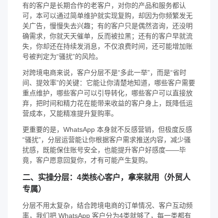
有的客户是长期合作的老客户，对你的产品和服务都认
可，本可以通过简单维护就实现复购，却因为你频繁发无
关广告，慢慢失去兴趣；有的客户只是偶然咨询，还没明
确需求，你就天天催单，反而被拉黑；还有的客户早就流
失，你却还在持续发消息，不仅浪费时间，还可能增加账
号被判定为“骚扰”的风险。
对跨境电商来说，客户分层不是“多此一举”，而是“省时
间、提效率”的关键：它能让你清楚地知道，哪些客户需要
重点维护，哪些客户可以引导转化，哪些客户可以直接放
弃，把时间和精力花在能带来收益的客户身上，既降低运
营成本，又能精准提升复购率。
更重要的是，WhatsApp 本身就不反感营销，但极度反感
“骚扰”，分层运营能让你根据客户需求推送内容，减少骚
扰感，既能保住账号安全，也能提升客户好感度——毕
竟，客户愿意回复你，才有可能产生复购。
二、实操分层：4类核心客户，拿来就用（外贸人
专属）
分层不用太复杂，结合跨境电商的订单情况、客户互动频
率，我们把 WhatsApp 客户分为4类就够了，每一类都有