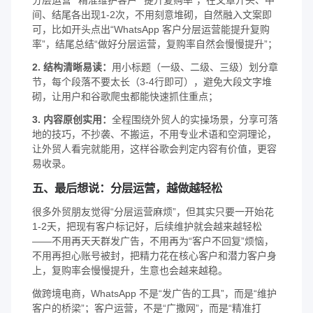
间、结尾各出现1-2次，不用刻意堆砌，自然融入文案即
可，比如开头点出“WhatsApp 客户分层运营能提升复购
率”，结尾总结“做好分层运营，复购率自然会慢慢提升”；
2. 结构清晰易读：
用小标题（一级、二级、三级）划分章
节，每个段落不要太长（3-4行即可），避免大段文字堆
砌，让用户和谷歌爬虫都能快速抓住重点；
3. 内容原创实用：
全程围绕外贸人的实操场景，分享可落
地的技巧，不抄袭、不搬运，不用专业术语和空洞理论，
让外贸人看完就能用，这样谷歌会判定内容有价值，更容
易收录。
五、最后想说：分层运营，越做越轻松
很多外贸朋友觉得“分层运营麻烦”，但其实只要一开始花
1-2天，把现有客户标记好，后续维护就会越来越轻松
——不用再天天群发广告，不用再为“客户不回复”烦恼，
不用再担心账号被封，把精力花在核心客户和潜力客户身
上，复购率会慢慢提升，生意也会越来越稳。
做跨境电商，WhatsApp 不是“发广告的工具”，而是“维护
客户的桥梁”；客户运营，不是“广撒网”，而是“精准打