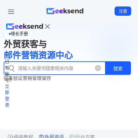
注册
增长手册
首
外贸获客与
页
立
WhatsApp
邮件营销资源中心
New
产
企业号
即
已
品
有
搜索
注
产
功
账
品
获客
验证
营销
管理
留存
能
册
号？
资
价
立
源
格
即
中
登
录
心
使用教程
外贸资讯
行业方案