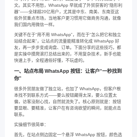
文。其实不用愁，WhatsApp 早就成了外贸获客的“隐形利
器”——全球超20亿用户，尤其是中东、南美、东南亚这
些外贸重点市场，当地客户更习惯用它做商务沟通，就像
我们国内用微信一样。
关键不在于“用不用 WhatsApp”，而在于“怎么把它和独立
站结合起来”，让站点的流量能精准转化成 WhatsApp 好
友，再一步步变成询盘、订单。下面分享的这些技巧，都
是实操中摸爬滚打总结出来的，不用复杂技术，新手也能
快速上手，全程通俗好懂，不玩虚的。
一、站点布局 WhatsApp 按钮：让客户“一秒找到
你”
很多外贸朋友做了独立站，也加了 WhatsApp，但客户根
本找不到联系方式——要么按钮藏得太深，要么位置太
偏，访客没耐心找，自然就流失了。核心原则就是：按钮
要显眼、要精准，让客户在有咨询欲望的瞬间，就能点击
联系。
实操细节很简单：
首先，在站点侧边固定一个悬浮 WhatsApp 按钮，颜色选