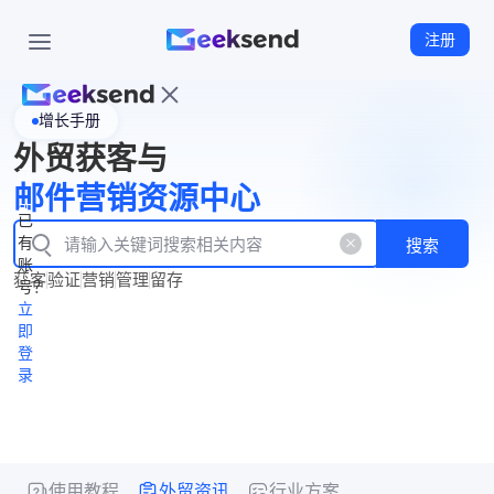
注册
增长手册
首
外贸获客与
页
立
WhatsApp
邮件营销资源中心
New
产
企业号
即
已
品
有
搜索
注
产
功
账
品
获客
验证
营销
管理
留存
能
册
号？
资
价
立
源
格
即
中
登
录
心
使用教程
外贸资讯
行业方案