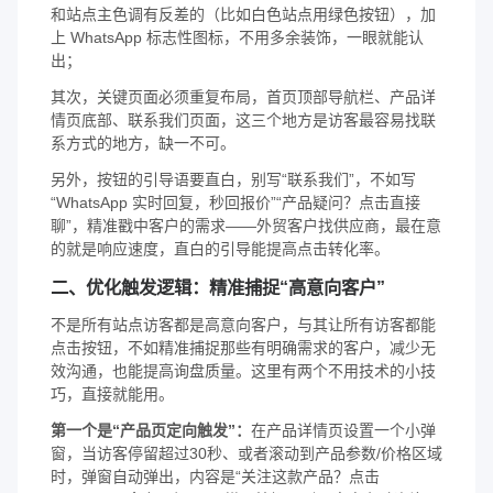
和站点主色调有反差的（比如白色站点用绿色按钮），加
上 WhatsApp 标志性图标，不用多余装饰，一眼就能认
出；
其次，关键页面必须重复布局，首页顶部导航栏、产品详
情页底部、联系我们页面，这三个地方是访客最容易找联
系方式的地方，缺一不可。
另外，按钮的引导语要直白，别写“联系我们”，不如写
“WhatsApp 实时回复，秒回报价”“产品疑问？点击直接
聊”，精准戳中客户的需求——外贸客户找供应商，最在意
的就是响应速度，直白的引导能提高点击转化率。
二、优化触发逻辑：精准捕捉“高意向客户”
不是所有站点访客都是高意向客户，与其让所有访客都能
点击按钮，不如精准捕捉那些有明确需求的客户，减少无
效沟通，也能提高询盘质量。这里有两个不用技术的小技
巧，直接就能用。
第一个是“产品页定向触发”：
在产品详情页设置一个小弹
窗，当访客停留超过30秒、或者滚动到产品参数/价格区域
时，弹窗自动弹出，内容是“关注这款产品？点击