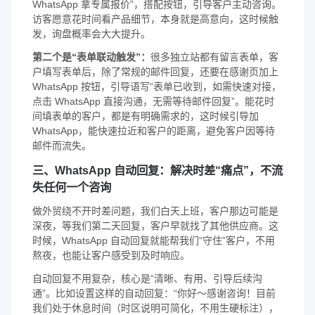
WhatsApp 拿专属报价”，搭配按钮，引导客户主动咨询。
访客愿意花时间看产品细节，本身就是高意向，这时候触
发，询盘概率会大大提升。
第二个是“表单联动触发”：
很多独立站都有留言表单，客
户填写表单后，除了常规的邮件回复，还要在感谢页加上
WhatsApp 按钮，引导语写“表单已收到，如需快速对接，
点击 WhatsApp 直接沟通，无需等待邮件回复”。能花时
间填表单的客户，都是有明确需求的，这时候引导加
WhatsApp，能快速拉近和客户的距离，避免客户因等待
邮件而流失。
三、WhatsApp 自动回复：解决时差“痛点”，不流
失任何一个咨询
做外贸绕不开时差问题，我们白天上班，客户那边可能是
深夜，等我们第二天回复，客户早就找了其他供应商。这
时候，WhatsApp 自动回复就能帮我们“守住”客户，不用
熬夜，也能让客户感受到及时响应。
自动回复不用复杂，核心是“清晰、有用、引导后续沟
通”。比如设置这样的自动回复：“你好～感谢咨询！目前
我们处于休息时间（时区说明可简化，不用生硬标注），