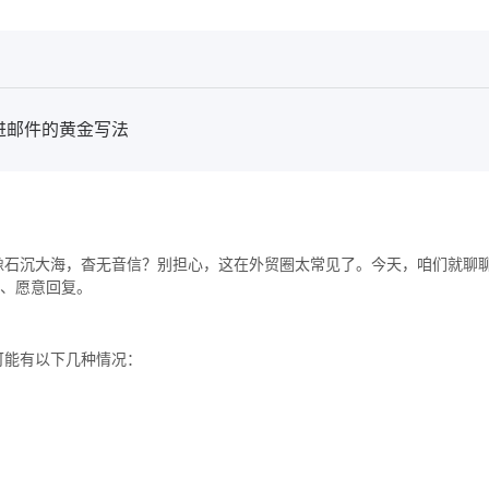
进邮件的黄金写法
像石沉大海，杳无音信？别担心，这在外贸圈太常见了。今天，咱们就聊
到、愿意回复。
可能有以下几种情况：