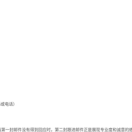
n或电话）
当第一封邮件没有得到回应时，第二封跟进邮件正是展现专业度和诚意的