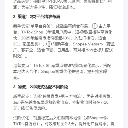
选品关键：控制单价在10-50美元区间，兼顾性价比与利
润；优先选轻小件，降低物流成本。
2. 渠道：2类平台精准布局
新手优先“单平台突破”，成熟后再组合布局：① 主力平
台：TikTok Shop（年轻用户集中，短视频/直播种草转化
快，2025年越南市场份额超40%，入驻门槛低，适合
3C、家居品类）；② 辅助平台：Shopee Vietnam（覆盖
广、客群全，适合母婴、日用品，可对接本地仓提升配送
时效）。
运营要点：TikTok Shop重点做短视频场景化展示，搭配
本地达人合作；Shopee侧重优化关键词，提升搜索曝
光。
3. 物流：2种模式适配不同阶段
新手起步：选择“跨境直发+第三方物流”，优先对接极兔、
J&T等在越南布局成熟的物流商，控制物流时效在7-10
天，降低备货风险。
进阶优化：销量稳定后入驻越南本地仓（如Shopee仓、
TikTok官方仓），时效缩短至2-3天，提升用户复购率；需