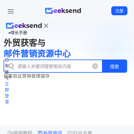
注册
增长手册
首
外贸获客与
页
立
WhatsApp
邮件营销资源中心
New
产
企业号
即
已
品
有
搜索
注
产
功
账
品
获客
验证
营销
管理
留存
能
册
号？
资
价
立
源
格
即
中
登
录
心
使用教程
外贸资讯
行业方案