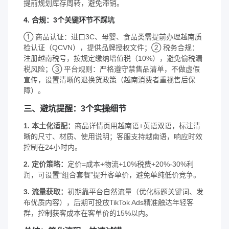
提前规划库存周转，避免滞销。
4. 合规：3个关键环节不踩坑
① 商品认证：进口3C、母婴、食品类需提前办理越南质
检认证（QCVN），提供品牌授权文件；② 税务合规：
注册越南税号，按规定缴纳增值税（10%），避免偷税漏
税风险；③ 平台规则：严格遵守禁售品清单，不做虚假
宣传，设置清晰的退换货政策（越南消费者重视售后保
障）。
三、避坑提醒：3个实操细节
1. 本土化适配：
商品详情页用越南语+英语双语，标注清
晰的尺寸、材质、使用说明；客服支持越南语，响应时效
控制在24小时内。
2. 定价策略：
定价=成本+物流+10%税费+20%-30%利
润，可设置“组合套餐”提升客单价，避免单纯低价竞争。
3. 流量获取：
初期靠平台自然流量（优化标题关键词、发
布优质内容），后期可投放TikTok Ads精准触达年轻客
群，控制获客成本在客单价的15%以内。