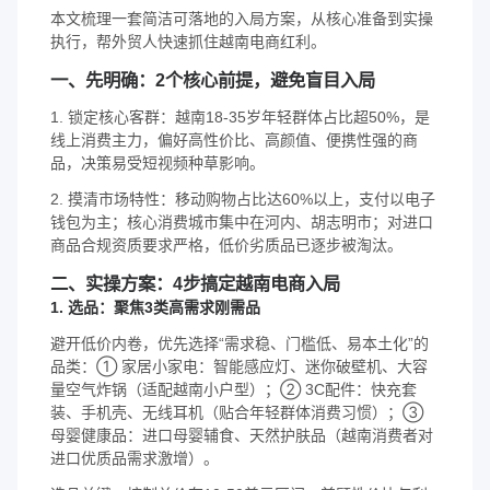
本文梳理一套简洁可落地的入局方案，从核心准备到实操
执行，帮外贸人快速抓住越南电商红利。
一、先明确：2个核心前提，避免盲目入局
1. 锁定核心客群：越南18-35岁年轻群体占比超50%，是
线上消费主力，偏好高性价比、高颜值、便携性强的商
品，决策易受短视频种草影响。
2. 摸清市场特性：移动购物占比达60%以上，支付以电子
钱包为主；核心消费城市集中在河内、胡志明市；对进口
商品合规资质要求严格，低价劣质品已逐步被淘汰。
二、实操方案：4步搞定越南电商入局
1. 选品：聚焦3类高需求刚需品
避开低价内卷，优先选择“需求稳、门槛低、易本土化”的
品类：① 家居小家电：智能感应灯、迷你破壁机、大容
量空气炸锅（适配越南小户型）；② 3C配件：快充套
装、手机壳、无线耳机（贴合年轻群体消费习惯）；③
母婴健康品：进口母婴辅食、天然护肤品（越南消费者对
进口优质品需求激增）。