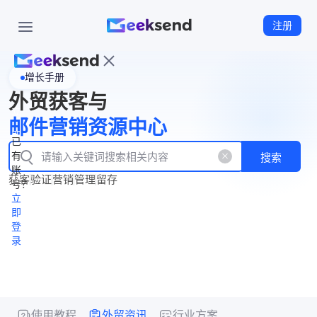
注册
增长手册
首
外贸获客与
页
立
WhatsApp
邮件营销资源中心
New
产
企业号
即
已
品
有
搜索
注
产
功
账
品
获客
验证
营销
管理
留存
能
册
号？
资
价
立
源
格
即
中
登
录
心
使用教程
外贸资讯
行业方案