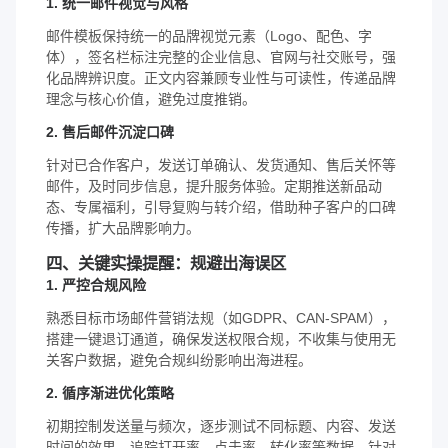
1. 统一邮件视觉与风格
邮件模板保持统一的品牌视觉元素（Logo、配色、字
体），签名栏标注完整的企业信息、官网与社交账号，强
化品牌辨识度。正文内容兼顾专业性与可读性，传递品牌
理念与核心价值，避免过度推销。
2. 售后邮件沉淀口碑
针对已合作客户，发送订单确认、发货通知、售后关怀等
邮件，及时同步信息，提升服务体验。定期推送新品动
态、专属福利，引导复购与转介绍，借助种子客户的口碑
传播，扩大品牌影响力。
四、关键实操提醒：规避出海误区
1. 严控合规风险
熟悉目标市场邮件营销法规（如GDPR、CAN-SPAM），
搭建一键退订通道，确保发送权限合规，不收集与使用无
关客户数据，避免合规纠纷影响出海进程。
2. 循序渐进优化策略
初期控制发送量与频次，逐步测试不同标题、内容、发送
时间的效果，追踪打开率、点击率、转化率等数据，针对