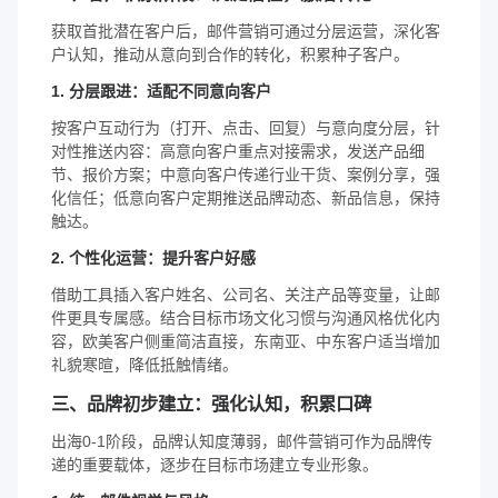
获取首批潜在客户后，邮件营销可通过分层运营，深化客
户认知，推动从意向到合作的转化，积累种子客户。
1. 分层跟进：适配不同意向客户
按客户互动行为（打开、点击、回复）与意向度分层，针
对性推送内容：高意向客户重点对接需求，发送产品细
节、报价方案；中意向客户传递行业干货、案例分享，强
化信任；低意向客户定期推送品牌动态、新品信息，保持
触达。
2. 个性化运营：提升客户好感
借助工具插入客户姓名、公司名、关注产品等变量，让邮
件更具专属感。结合目标市场文化习惯与沟通风格优化内
容，欧美客户侧重简洁直接，东南亚、中东客户适当增加
礼貌寒暄，降低抵触情绪。
三、品牌初步建立：强化认知，积累口碑
出海0-1阶段，品牌认知度薄弱，邮件营销可作为品牌传
递的重要载体，逐步在目标市场建立专业形象。