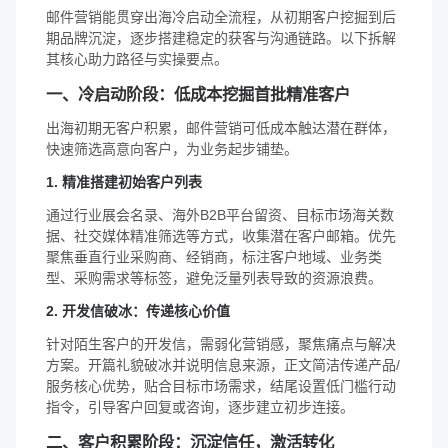
邮件营销能贯穿出海冷启动全流程，从初期客户挖掘到后
期品牌沉淀，逐步搭建稳定的获客与沟通链路。以下拆解
其核心助力路径与实操要点。
一、冷启动阶段：低成本挖掘首批精准客户
出海初期无客户积累，邮件营销可低成本触达潜在群体，
快速筛选高意向客户，为业务起步铺垫。
1. 精准搭建初始客户列表
通过行业展会名录、海外B2B平台留资、目标市场海关数
据、社交媒体精准筛选等方式，收集潜在客户邮箱。优先
聚焦垂直行业采购商、经销商，标注客户地域、业务类
型、采购需求等标签，避免泛量列表导致的资源浪费。
2. 开发信破冰：传递核心价值
针对陌生客户的开发信，需弱化营销感，聚焦痛点与解决
方案。开篇礼貌破冰并说明信息来源，正文简洁传递产品/
服务核心优势，贴合目标市场需求，结尾设置低门槛行动
指令，引导客户回复或咨询，逐步建立初步连接。
二、客户积累阶段：沉淀信任，激活转化