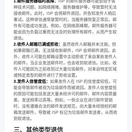
1.邮件服务器临时故障：
ISP 的邮件服务器可能会由于各
种技术问题，如网络拥堵、服务器维护等，导致暂时无法
接收邮件。此时，ISP 会将邮件退回，并告知发件人稍后
重试。这种退信通常是暂时的，当服务器恢复正常后，邮
件有可能成功发送。例如，在网络高峰期，邮件服务器可
能会因为负载过重而无法及时处理所有邮件，从而产生软
退信。
2.收件人邮箱已满或拒收：
虽然收件人邮箱并未注销，但
如果邮箱已满，无法接收新邮件，ISP 会将邮件退回。此
外，收件人可能在邮箱设置中主动拒收了来自某些发件人
的邮件，当企业发送邮件时，也会收到软退信。比如，收
件人可能因为之前收到过大量垃圾邮件，对来自特定区域
或特定类型的邮件进行了拒收设置。
3.发件人信誉度低：
如果发件人在 ISP 的信誉度较低，可
能会导致邮件被视为垃圾邮件而被退回。发件人信誉度低
的原因可能包括发送大量未经许可的邮件、邮件内容质量
差、发送频率过高等。例如，一些企业在进行邮件营销
时，没有遵循合法的邮件发送规范，向大量未经授权的邮
箱发送邮件，导致被 ISP 标记为垃圾邮件发送者，从而收
到软退信。
三、其他类型退信