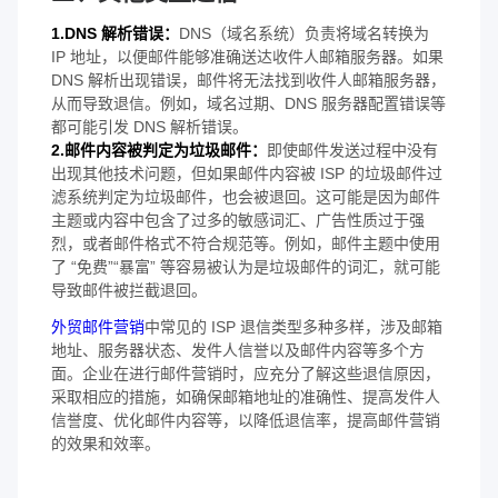
1.DNS 解析错误：
DNS（域名系统）负责将域名转换为
IP 地址，以便邮件能够准确送达收件人邮箱服务器。如果
DNS 解析出现错误，邮件将无法找到收件人邮箱服务器，
从而导致退信。例如，域名过期、DNS 服务器配置错误等
都可能引发 DNS 解析错误。
2.邮件内容被判定为垃圾邮件：
即使邮件发送过程中没有
出现其他技术问题，但如果邮件内容被 ISP 的垃圾邮件过
滤系统判定为垃圾邮件，也会被退回。这可能是因为邮件
主题或内容中包含了过多的敏感词汇、广告性质过于强
烈，或者邮件格式不符合规范等。例如，邮件主题中使用
了 “免费”“暴富” 等容易被认为是垃圾邮件的词汇，就可能
导致邮件被拦截退回。
外贸邮件营销
中常见的 ISP 退信类型多种多样，涉及邮箱
地址、服务器状态、发件人信誉以及邮件内容等多个方
面。企业在进行邮件营销时，应充分了解这些退信原因，
采取相应的措施，如确保邮箱地址的准确性、提高发件人
信誉度、优化邮件内容等，以降低退信率，提高邮件营销
的效果和效率。