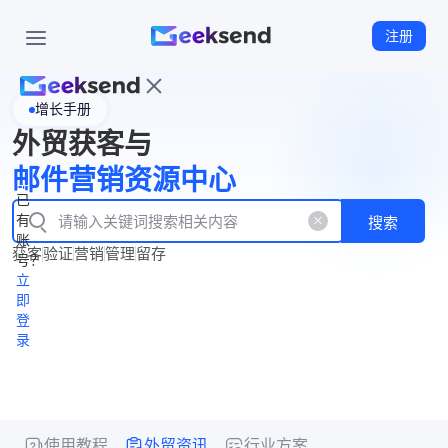
注册
增长手册
首
外贸获客与
页
立
WhatsApp
邮件营销资源中心
New
产
企业号
即
已
品
有
搜索
注
产
功
账
品
获客
验证
营销
管理
留存
能
册
号？
资
价
立
源
格
即
中
登
录
心
使用教程
外贸资讯
行业方案