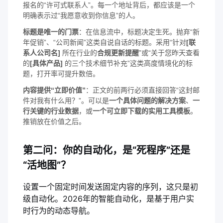
报名的“许可式联系人”。每一个地址背后，都应该是一个
明确表示过“我愿意收到你信息”的人。
标题是唯一的门票
：在信息流中，标题决定生死。抛弃“新
年促销”、“公司新闻”这类自说自话的标题。采用“针对
[联
系人公司名]
所在行业的
合规更新提醒
”或“关于您昨天查看
的
[具体产品]
的三个技术细节补充”这类高度情境化的标
题，打开率可提升数倍。
内容提供“立即价值”
：正文的前两行必须直接回答“这封邮
件对我有什么用？”。可以是
一个具体问题的解决方案
、
一
行关键的行业数据
，或
一个可立即下载的实用工具模板
。
推销放在价值之后。
第二问：你的自动化，是“死程序”还是
“活地图”？
设置一个固定时间发送固定内容的序列，这只是初
级自动化。2026年的智能自动化，是基于用户实
时行为的动态导航。