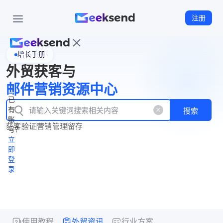
注册
增长手册
首
外贸获客与
页
立
WhatsApp
邮件营销资源中心
New
产
企业号
即
已
品
有
搜索
注
产
功
账
品
获客
验证
营销
管理
留存
能
册
号？
资
价
立
源
格
即
中
登
录
心
使用教程
外贸资讯
行业方案