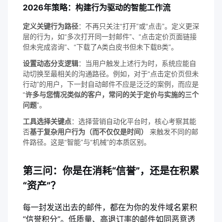
2026年策略：构建行为驱动的智能工作流
定义关键行为路径
：不再只关注“打开”或“点击”。定义更深
层的行为，如“多次打开同一封邮件”、“点击定价页面链接
但未完成咨询”、“下载了A类白皮书但未下载B类”。
设置动态分支逻辑
：当用户触发上述行为时，系统应能自
动切换至最相关的沟通路径。例如，对于“点击定价页但未
行动”的用户，下一封自动邮件不应是泛泛的案例，而应是
“
许多与您情况类似的客户，常问的关于定价与实施的三个
问题
”。
工具选择关键点
：选择营销自动化平台时，核心考察其能
否
基于复杂用户行为（而不仅仅是时间）
来触发不同的邮
件路径。这是“智能”与“机械”的本质区别。
第三问：你是在消耗“信誉”，还是在积累
“资产”？
每一封发送出去的邮件，都在为你的发件域名累积
“信誉积分”。低质量、高退订率的邮件如同恶意透