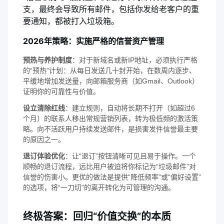
支，最终会导致所有邮件，包括你发给老客户的重
要通知，都被打入垃圾箱。
2026年策略：实施严格的信誉资产管理
预热与养护制度
：对于新域名或新IP地址，必须执行严格
的“预热”计划：从每日发送几十封开始，在数周内逐步、
平缓地增加发送量，向邮箱服务商（如Gmail、Outlook）
证明你的可靠性与价值。
设立清除红线
：建立规则，自动将长期不打开（如超过6
个月）的联系人移出常规营销列表，转为极低频的激活策
略。向不活跃用户持续发送邮件，是损害发件信誉最主要
的原因之一。
退订体验优化
：让“退订”按钮清晰可见且易于操作。一个
顺畅的退订流程，远比用户被迫将你标记为“垃圾邮件”对
信誉的伤害小。更优的做法是提供“降低频率”或“偏好设置”
的选项，将“一刀切”的离开转化为可管理的沟通。
终极答案：回归“价值交换”的本质