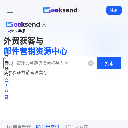
注册
增长手册
首
外贸获客与
页
立
WhatsApp
邮件营销资源中心
New
产
企业号
即
已
品
有
搜索
注
产
功
账
品
获客
验证
营销
管理
留存
能
册
号？
资
价
立
源
格
即
中
登
录
心
使用教程
外贸资讯
行业方案