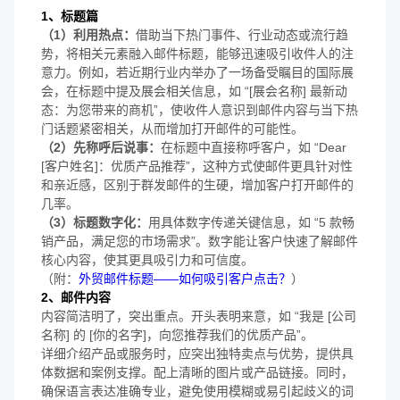
1、标题篇
（1）利用热点：
借助当下热门事件、行业动态或流行趋
势，将相关元素融入邮件标题，能够迅速吸引收件人的注
意力。例如，若近期行业内举办了一场备受瞩目的国际展
会，在标题中提及展会相关信息，如 “[展会名称] 最新动
态：为您带来的商机”，使收件人意识到邮件内容与当下热
门话题紧密相关，从而增加打开邮件的可能性。
（2）先称呼后说事：
在标题中直接称呼客户，如 “Dear
[客户姓名]：优质产品推荐”，这种方式使邮件更具针对性
和亲近感，区别于群发邮件的生硬，增加客户打开邮件的
几率。
（3）标题数字化：
用具体数字传递关键信息，如 “5 款畅
销产品，满足您的市场需求”。数字能让客户快速了解邮件
核心内容，使其更具吸引力和可信度。
（附：
外贸邮件标题——如何吸引客户点击？
）
2、邮件内容
内容简洁明了，突出重点。开头表明来意，如 “我是 [公司
名称] 的 [你的名字]，向您推荐我们的优质产品”。
详细介绍产品或服务时，应突出独特卖点与优势，提供具
体数据和案例支撑。配上清晰的图片或产品链接。同时，
确保语言表达准确专业，避免使用模糊或易引起歧义的词