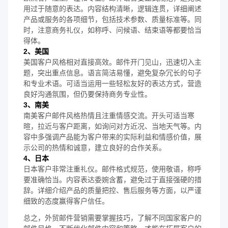
用过于随意的表达。内容结构清晰，逻辑连贯，详细阐述
产品或服务的各项细节，包括技术参数、质量标准等。同
时，注意商务礼仪，如称呼、问候语、结束语等都要恰当
得体。
2、美国
美国客户风格相对直接高效。邮件开门见山，迅速切入主
题，突出重点信息。语言简洁易懂，避免复杂冗长的句子
和专业术语。可适当运用一些轻松友好的表达方式，营造
良好沟通氛围，但仍要保持商务专业性。
3、南美
南美客户邮件风格热情且注重情感交流。开头可适当寒
暄，拉近与客户距离，如询问对方近况、当地天气等。内
容中多强调产品能为客户带来的实际利益和情感价值，展
示公司的热情和诚意，建立良好的合作关系。
4、日本
日本客户非常注重礼仪。邮件格式规范，使用敬语，称呼
要准确恰当。内容表达委婉含蓄，避免过于直接强硬的措
辞。详细介绍产品的质量把控、售后服务等方面，以严谨
细致的态度赢得客户信任。
总之，外贸邮件营销需要掌握技巧，了解不同国家客户的