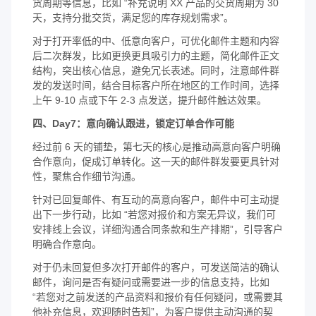
货周期等信息，比如 “补充说明 XX 产品的交货周期为 30
天，支持分批交货，满足您的库存规划需求”。
对于打开率低的中、低意向客户，可优化邮件主题和内容
后二次群发，比如更换更具吸引力的主题，简化邮件正文
结构，突出核心信息，避免冗长表述。同时，注意邮件群
发的发送时间，结合目标客户所在地区的工作时间，选择
上午 9-10 点或下午 2-3 点发送，提升邮件触达效果。
四、Day7：意向确认跟进，锁定订单合作可能
经过前 6 天的铺垫，第七天的核心是推动高意向客户明确
合作意向，促成订单转化。这一天的邮件群发要更具针对
性，聚焦合作细节沟通。
针对已回复邮件、有互动的高意向客户，邮件中可主动提
出下一步行动，比如 “若您对报价和方案无异议，我们可
安排线上会议，详细沟通合同条款和生产排期”，引导客户
明确合作意向。
对于仍未回复但多次打开邮件的客户，可发送简洁的确认
邮件，询问是否有疑问或需要进一步的信息支持，比如
“若您对之前发送的产品资料和报价有任何疑问，或需要其
他补充信息，欢迎随时告知”，为客户提供主动沟通的契