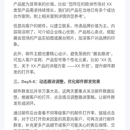
产品能为其带来的价值，比如 “您所在的欧洲市场对 XX
类型产品需求持续增长，我们的产品在当地已有多个成功
合作案例，附上相关案例详情供您参考”。
低意向客户的邮件，以建立联系、传递品牌价值为主，内
容简洁明了，可介绍企业核心优势、产品核心卖点，搭配
展会现场的产品实拍图或展台照片，加深客户对品牌的印
象。
此外，邮件主题也要精心设计，避免笼统的 “展会跟进”，
可加入客户名称、产品型号等个性化元素，比如 “XX 先
生，关于 XX 产品的详细方案 ——XX 外贸”，提升邮件群
发的打开率。
三、Day5-6：动态跟进调整，优化邮件群发效果
邮件群发后并非万事大吉，这两天要重点关注邮件数据反
馈，根据客户的打开、点击情况调整跟进策略，让邮件群
发形成闭环。
通过邮件后台查看不同等级客户的邮件打开率、链接点击
率，对于已打开但未回复的高意向客户，可再次进行邮件
群发，补充更多产品细节或客户可能关心的售后保障、交