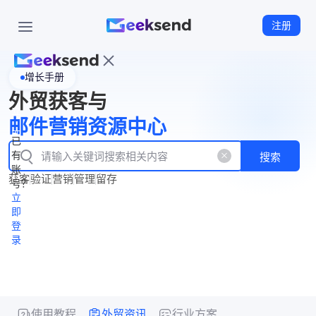
注册
增长手册
首
外贸获客与
页
立
WhatsApp
邮件营销资源中心
New
产
企业号
即
已
品
有
搜索
注
产
功
账
品
获客
验证
营销
管理
留存
能
册
号？
资
价
立
源
格
即
中
登
录
心
使用教程
外贸资讯
行业方案