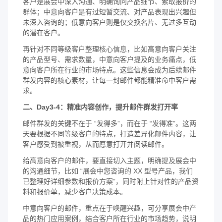
客户是展会中深入沟通、明确询问产品细节、索取报价的
群体；中意向客户是有过短暂交流、对产品表现出兴趣但
未深入咨询的；低意向客户则是仅交换名片、无过多互动
的潜在客户。
再针对不同等级客户整理核心信息，比如高意向客户关注
的产品型号、需求数量，中意向客户提及的业务痛点，低
意向客户所在行业的市场特点。这些信息会成为后续邮件
群发内容的核心素材，让每一封邮件都能精准命中客户需
求。
二、Day3-4：精准内容创作，提升邮件群发打开率
邮件群发的关键不在于 “发得多”，而在于 “发得准”。这两
天要根据不同等级客户的特点，打造差异化邮件内容，让
客户感受到被重视，从而愿意打开并阅读邮件。
给高意向客户的邮件，要直接切入主题，明确提及展会中
的沟通细节，比如 “展会中您咨询的 XX 型号产品，我们
已整理好详细参数和报价方案”，同时附上针对性的产品资
料和报价单，减少客户决策成本。
中意向客户的邮件，重点在于唤醒兴趣，可分享展会中产
品的热门应用案例，结合客户所在行业的市场趋势，说明