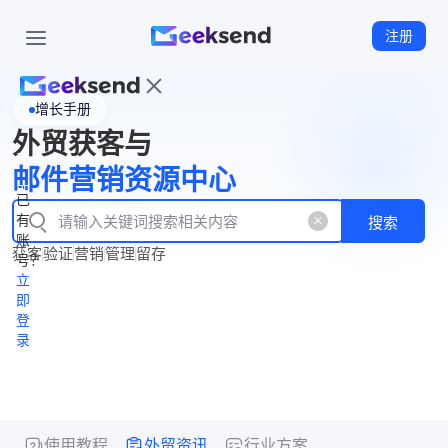
注册
增长手册
首
外贸获客与
页
立
WhatsApp
邮件营销资源中心
New
产
企业号
即
已
品
有
搜索
注
产
功
账
品
获客
验证
营销
管理
留存
能
册
号？
资
价
立
源
格
即
中
登
录
心
使用教程
外贸资讯
行业方案