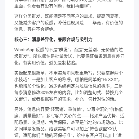
里面，你看看有没有问题，我们再细聊”。
这样分类群发，既能满足不同客户的需求，提高回复率，
又能减少客户的反感，降低违规风险——毕竟，有价值的
消息，客户不会拒绝。
核心三：消息差异化，兼顾合规与吸引力
WhatsApp 反感的不是“群发”，而是“无差别、无价值的垃
圾群发”。所以哪怕是批量发送，也要保证每条消息有差异
化，有实用价值，避免复制粘贴。
实操起来很简单，不用每条消息都重新写，只要掌握两个
小技巧：一是加上客户的称呼，哪怕是简单的“Hi XXX”，
也能增加个性化，减少系统判定为垃圾信息的概率；二是
每条消息修改30%左右的内容，比如调整句式、替换几个
关键词，或者根据客户的需求，补充一句针对性的话。
另外，消息内容要“轻营销、重价值”，少写空洞的“价格低
廉、质量最好”，多写客户关心的点——比如产品优势、适
配场景、交货期、售后保障，甚至是当地的市场动态。比
如同样是发新品，给欧美客户可以加上“符合欧盟XX认
证，适配你们当地的环保标准”，给中东客户可以加上“适