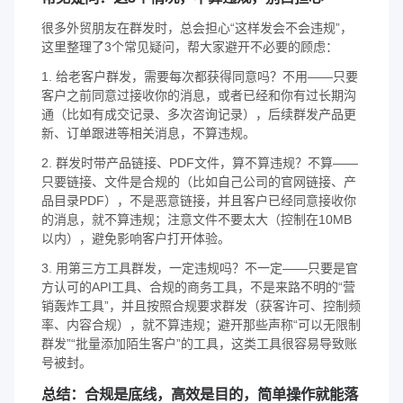
很多外贸朋友在群发时，总会担心“这样发会不会违规”，
这里整理了3个常见疑问，帮大家避开不必要的顾虑：
1. 给老客户群发，需要每次都获得同意吗？不用——只要
客户之前同意过接收你的消息，或者已经和你有过长期沟
通（比如有成交记录、多次咨询记录），后续群发产品更
新、订单跟进等相关消息，不算违规。
2. 群发时带产品链接、PDF文件，算不算违规？不算——
只要链接、文件是合规的（比如自己公司的官网链接、产
品目录PDF），不是恶意链接，并且客户已经同意接收你
的消息，就不算违规；注意文件不要太大（控制在10MB
以内），避免影响客户打开体验。
3. 用第三方工具群发，一定违规吗？不一定——只要是官
方认可的API工具、合规的商务工具，不是来路不明的“营
销轰炸工具”，并且按照合规要求群发（获客许可、控制频
率、内容合规），就不算违规；避开那些声称“可以无限制
群发”“批量添加陌生客户”的工具，这类工具很容易导致账
号被封。
总结：合规是底线，高效是目的，简单操作就能落