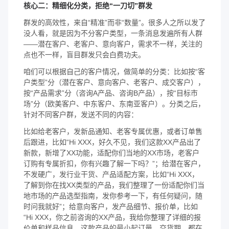
核心二：精细化分类，拒绝“一刀切”群发
群发的高效性，来自“精准”而非“数量”。很多人之所以发了
没人看，就是因为不分客户类型，一条消息发遍所有人群
——潜在客户、老客户、意向客户，需求不一样，关注的
点也不一样，盲目群发只会白费功夫。
咱们可以根据自己的客户情况，做简单的分类：比如按“客
户类型”分（潜在客户、意向客户、老客户、成交客户），
按“产品需求”分（咨询A产品、咨询B产品），按“目标市
场”分（欧美客户、中东客户、东南亚客户）。分类之后，
针对不同客户群，发送不同的内容：
比如给老客户，发新品通知、老客专属优惠，或者订单售
后跟进，比如“Hi XXX，好久不见，我们这款XX产品出了
新款，新增了XX功能，适配你们当地的XX市场，老客户
订购有专属折扣，你有兴趣了解一下吗？”；给潜在客户，
不发硬广，发行业干货、产品适配方案，比如“Hi XXX，
了解到你在找XX类型的产品，我们整理了一份适配你们当
地市场的产品选型指南，发你参考一下，有任何疑问，随
时问我就好”；给意向客户，发产品细节、报价单，比如
“Hi XXX，你之前咨询的XX产品，我给你整理了详细的报
价单和样品信息，这款产品的最小起订量、交货期，都在