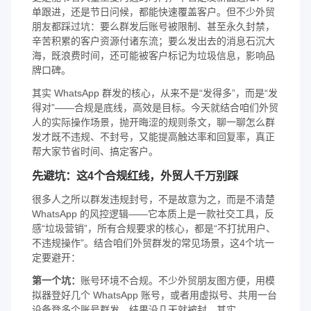
单跟进，还是节日问候，都能快速覆盖客户。但不少外贸
朋友都踩过坑：要么群发后账号被限制、甚至永久封禁，
辛苦积累的客户资源付诸东流；要么发出去的消息石沉大
海，既浪费时间，还可能被客户标记为垃圾信息，影响品
牌口碑。
其实 WhatsApp 群发的核心，从来不是“发得多”，而是“发
得对”——合规是底线，高效是目标。今天就结合咱们外贸
人的实际操作场景，抛开晦涩的规则条文，聊一聊怎么群
发才既不违规、不封号，又能提高触达率和回复率，真正
帮大家节省时间、搞定客户。
先避坑：这4个合规红线，外贸人千万别踩
很多人之所以群发违规封号，不是故意为之，而是不清楚
WhatsApp 的风控逻辑——它本质上是一款社交工具，反
感“垃圾营销”，所有合规要求的核心，都是“不打扰用户、
不违规操作”。结合咱们外贸群发的常见场景，这4个坑一
定要避开：
第一个坑：
账号环境不合规。不少外贸朋友图方便，用模
拟器登好几个 WhatsApp 账号，或者用虚拟号、共用一台
设备登多个账号群发，结果没几天就被封。其实