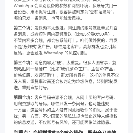
WhatsApp 会识别设备的参数和网络环境，多账号共用一
台设备、用虚拟号注册，很容易被判定为“营销垃圾号”，
哪怕只发一条消息，也可能触发风控。
第二个坑：
发送频率太激进。刚注册的账号就批量发几百
条消息，或者短时间内高频发送（比如5分钟发50条），
不管内容多合规，都会被系统盯上。咱们做外贸的，群发
不是“轰炸式”发广告，哪怕是老客户，高频群发也会引起
反感，更会触发 WhatsApp 的风控机制。
第三个坑：
消息内容太“硬”、太重复。很多人图省事，复
制粘贴同一条硬广（比如“我们是XX工厂，主营XX产品，
价格低廉，欢迎订购”），群发所有客户，这样的消息不仅
没人看，重复率过高还会被判定为垃圾信息，轻则限制发
送，重则直接封号。
第四个坑：
客户号码来源不合规。从网上买的客户号码、
用爬虫抓取的号码，哪怕只发一条问候，也可能违规——
一方面，这些号码的主人没有同意接收你的消息，属于骚
扰；另一方面，不少国家的隐私法规也禁止这种未经授权
的信息发送，不仅账号有风险，还可能面临法律隐患。
划重点：合规群发的3个核心操作，既安全又高效