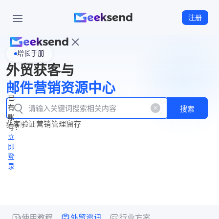
注册
增长手册
首
外贸获客与
页
立
WhatsApp
邮件营销资源中心
New
产
企业号
即
已
品
有
搜索
注
产
功
账
品
获客
验证
营销
管理
留存
能
册
号？
资
价
立
源
格
即
中
登
录
心
使用教程
外贸资讯
行业方案