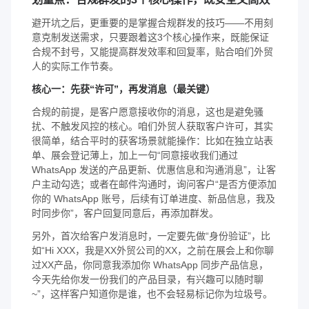
避开坑之后，更重要的是掌握合规群发的技巧——不用刻
意克制发送需求，只要跟着这3个核心操作来，既能保证
合规不封号，又能提高群发效率和回复率，贴合咱们外贸
人的实际工作节奏。
核心一：先获“许可”，再发消息（最关键）
合规的前提，是客户愿意接收你的消息，这也是避免骚
扰、不触发风控的核心。咱们外贸人获取客户许可，其实
很简单，结合平时的获客场景就能操作：比如在独立站表
单、展会登记薄上，加上一句“同意接收我们通过
WhatsApp 发送的产品更新、优惠信息和沟通消息”，让客
户主动勾选；或者在邮件沟通时，询问客户“是否方便添加
你的 WhatsApp 账号，后续有订单进度、新品信息，我及
时同步你”，客户回复同意后，再添加群发。
另外，首次给客户发消息时，一定要先做“身份验证”，比
如“Hi XXX，我是XX外贸公司的XX，之前在展会上和你聊
过XX产品，你同意我添加你 WhatsApp 同步产品信息，
今天先给你发一份我们的产品目录，有兴趣可以随时聊
~”，这样客户知道你是谁，也不会轻易标记你为垃圾号。