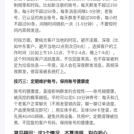
制频率和时段。比如新注册的账号，每天群发不超过150
条，每小时不超过50条，每条消息间隔1-3分钟；老账
号、已认证的商业账号，每天群发不超过300条，每小时
不超过80条，间隔时间随机一点（1-5分钟），不要短时
间内高频发送。
时段方面，要结合客户当地的时区，避开凌晨、深夜（比
如中东客户，避开当地22点到次日8点），选择客户的工
作时间（比如上午10-12点、下午2-4点、晚上7-9点），
这个时间段客户活跃度高，不仅回复率高，也不容易被判
定为垃圾信息——毕竟，没人会在深夜群发消息，高频深
夜群发，很容易被系统盯上。
技巧三：定期维护账号，保持账号健康度
账号的健康度，直接影响群发的合规性——账号越健康，
被风控的概率越低。平时可以花5-10分钟养号：每天和几
个老客户正常聊天（不用发营销内容，聊一聊订单进度、
产品使用情况即可）；用实体手机、实体SIM卡登录，优
先用4G/5G网络，避免共用设备、共用IP；定期清理被拉
黑、不回复的客户号码，保持账号的健康度。
常见疑问：这3个情况，不算违规，别白担心