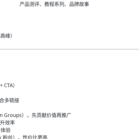
产品测评、教程系列、品牌故事
跃高峰）
 CTA）
 整合多链接
edIn Groups），先贡献价值再推广
提升效率
用体验
0k 粉丝），性价比更高