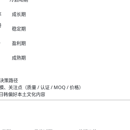
率
成长期
册
稳定期
价
盈利期
成熟期
决策路径
关注点（质量 / 认证 / MOQ / 价格）
日韩偏好本土文化内容