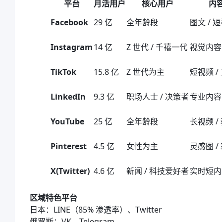
平台
月活用户
核心用户
内
Facebook
29 亿
全年龄段
图文 / 短
Instagram
14 亿
Z 世代 / 千禧一代
视觉内容 /
TikTok
15.8 亿
Z 世代为主
短视频 /
LinkedIn
9.3 亿
职场人士 / 决策者
专业内容 
YouTube
25 亿
全年龄段
长视频 /
Pinterest
4.5 亿
女性为主
灵感图 /
X(Twitter)
4.6 亿
新闻 / 科技爱好者
实时短内
区域特色平台
日本：LINE（85% 渗透率）、Twitter
俄罗斯：VK、Telegram