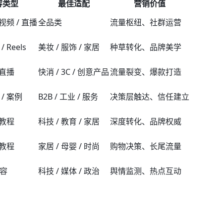
容类型
最佳适配
营销价值
视频 / 直播
全品类
流量枢纽、社群运营
 Reels
美妆 / 服饰 / 家居
种草转化、品牌美学
 直播
快消 / 3C / 创意产品
流量裂变、爆款打造
/ 案例
B2B / 工业 / 服务
决策层触达、信任建立
 教程
科技 / 教育 / 家居
深度转化、品牌权威
 教程
家居 / 母婴 / 时尚
购物决策、长尾流量
容
科技 / 媒体 / 政治
舆情监测、热点互动